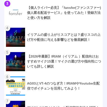
3
【個人ライバー必見】「fansfer(ファンスファー)
個人匿名配送サービス」を使ってみた！登録方法
と使い方を解説
4
イリアムの盛り上がりスコアとは？盛りスコの上
げ方や配信に与える影響などを徹底解説！
5
【2026年最新】IRIAM（イリアム ）配信向けお
すすめマイク15選！マイクの選び方や指向性につ
いても詳しく解説
6
AG03とVT-4のつなぎ方！IRIAMやYoutube生配
信でボイチェンを活用してみよう！
7