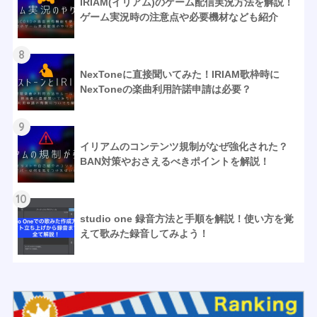
IRIAM(イリアム)のゲーム配信実況方法を解説！
ゲーム実況時の注意点や必要機材なども紹介
8
NexToneに直接聞いてみた！IRIAM歌枠時に
NexToneの楽曲利用許諾申請は必要？
9
イリアムのコンテンツ規制がなぜ強化された？
BAN対策やおさえるべきポイントを解説！
10
studio one 録音方法と手順を解説！使い方を覚
えて歌みた録音してみよう！